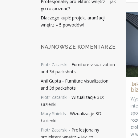
Profesjonalny projektant wnętrz – jak
go rozpoznać?
Dlaczego kupić projekt aranżacji
wnętrz – 5 powodów!
NAJNOWSZE KOMENTARZE
Piotr Zatarski
-
Furniture visualization
and 3d packshots
Anil Gupta
-
Furniture visualization
Ja
and 3d packshots
bi
Piotr Zatarski
-
Wizualizacje 3D:
Wys
Łazienki
int
spo
Mary Shields
-
Wizualizacje 3D:
roz
Łazienki
zro
Piotr Zatarski
-
Profesjonalny
w w
projektant wnętrz – jak go