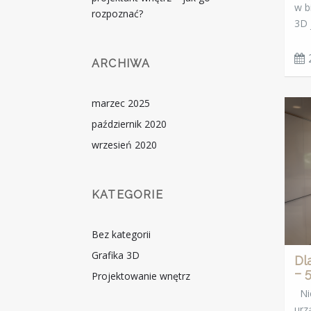
w b
rozpoznać?
3D 
ARCHIWA
marzec 2025
październik 2020
wrzesień 2020
KATEGORIE
Bez kategorii
Grafika 3D
Dl
– 
Projektowanie wnętrz
Nie
urz