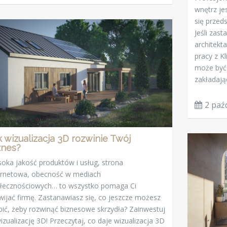
wnętrz je
się przed
Jeśli zas
architekt
pracy z K
może być 
zakładają
2 paź
k wizualizacja 3D rozwinie Twój
znes?
oka jakość produktów i usług, strona
ernetowa, obecność w mediach
łecznościowych… to wszystko pomaga Ci
wijać firmę. Zastanawiasz się, co jeszcze możesz
bić, żeby rozwinąć biznesowe skrzydła? Zainwestuj
izualizację 3D! Przeczytaj, co daje wizualizacja 3D