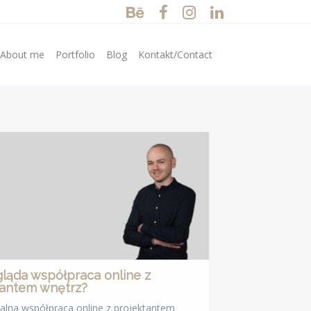
/About me
Portfolio
Blog
Kontakt/Contact
ląda współpraca online z
tantem wnętrz?
alna współpraca online z projektantem