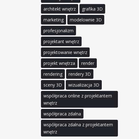
architekt wnętrz
grafika 3D
marketing
modelownie 3D
profesjonalizm
projektant wnętrz
projektowanie wnętrz
projekt wnętrza
render
rendering
rendery 3D
sceny 3D
wizualizacja 3D
współpraca online z projektantem
wnętrz
współpraca zdalna
współpraca zdalna z projektantem
wnętrz