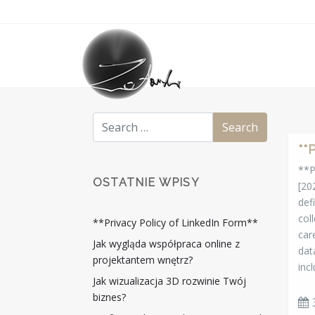
**
**P
OSTATNIE WPISY
[20
def
col
**Privacy Policy of LinkedIn Form**
car
Jak wygląda współpraca online z
dat
projektantem wnętrz?
inc
Jak wizualizacja 3D rozwinie Twój
biznes?