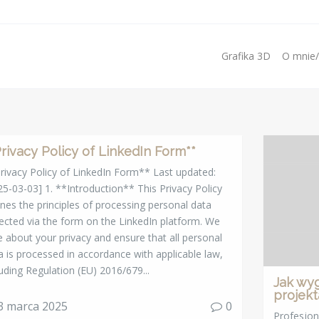
Grafika 3D
O mnie
Privacy Policy of LinkedIn Form**
rivacy Policy of LinkedIn Form** Last updated:
25-03-03] 1. **Introduction** This Privacy Policy
ines the principles of processing personal data
lected via the form on the LinkedIn platform. We
e about your privacy and ensure that all personal
a is processed in accordance with applicable law,
luding Regulation (EU) 2016/679...
Jak wyg
projek
3 marca 2025
0
Profesjon