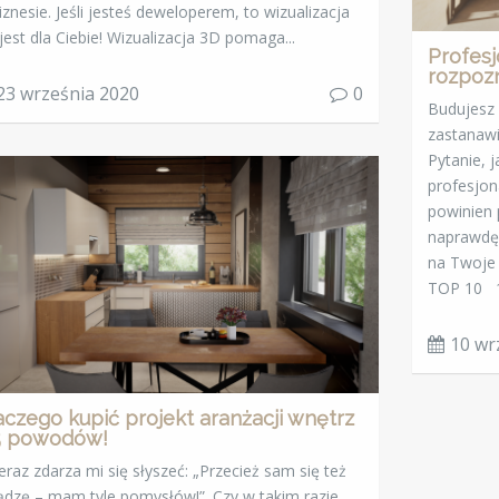
iznesie. Jeśli jesteś deweloperem, to wizualizacja
jest dla Ciebie! Wizualizacja 3D pomaga...
Profesj
rozpoz
23 września 2020
0
Budujesz 
zastanawi
Pytanie, j
profesjon
powinien 
naprawdę
na Twoje 
TOP 10 1.
10 wr
aczego kupić projekt aranżacji wnętrz
5 powodów!
raz zdarza mi się słyszeć: „Przecież sam się też
ądzę – mam tyle pomysłów!”. Czy w takim razie