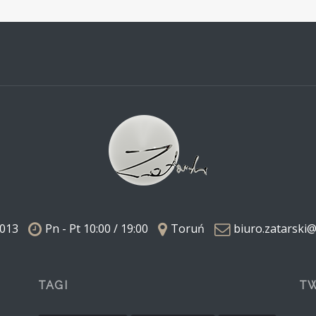
 013
Pn - Pt 10:00 / 19:00
Toruń
biuro.zatarski
TAGI
TW