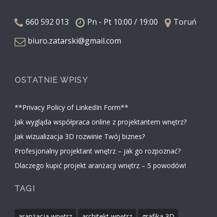
660 592 013
Pn - Pt 10:00 / 19:00
Toruń
biuro.zatarski@gmail.com
OSTATNIE WPISY
**Privacy Policy of LinkedIn Form**
Jak wygląda współpraca online z projektantem wnętrz?
Jak wizualizacja 3D rozwinie Twój biznes?
Profesjonalny projektant wnętrz – jak go rozpoznać?
Dlaczego kupić projekt aranżacji wnętrz – 5 powodów!
TAGI
aranżacja wnętrz
architekt wnętrz
grafika 3D