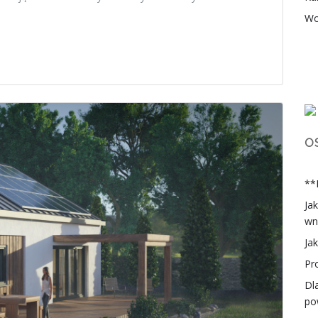
Wo
O
**
Ja
wn
Ja
Pr
Dl
po