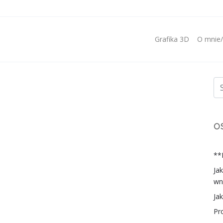
Grafika 3D
O mnie
O
**
Ja
wn
Ja
Pr