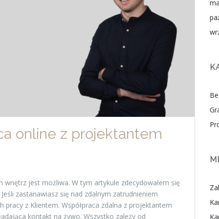
ma
pa
wr
K
Be
Gr
Pr
a online z projektantem
M
m wnętrz jest możliwa. W tym artykule zdecydowałem się
Za
Jeśli zastanawiasz się nad zdalnym zatrudnieniem
Ka
ch pracy z Klientem. Współpraca zdalna z projektantem
ładająca kontakt na żywo. Wszystko zależy od
Ka