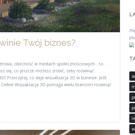
L
Ple
plu
zwinie Twój biznes?
T
rnetowa, obecność w mediach społecznościowych… to
sz się, co jeszcze możesz zrobić, żeby rozwinąć
a
! Przeczytaj, co daje wizualizacja 3D w biznesie. Jeśli
a Ciebie! Wizualizacja 3D pomaga wielu branżom rozwinąć
m
p
p
r
w