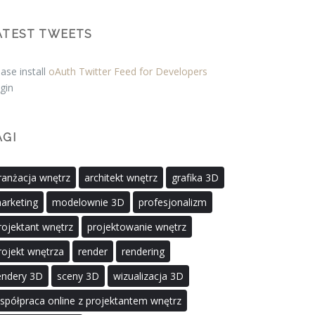
ATEST TWEETS
ase install
oAuth Twitter Feed for Developers
gin
AGI
ranżacja wnętrz
architekt wnętrz
grafika 3D
arketing
modelownie 3D
profesjonalizm
rojektant wnętrz
projektowanie wnętrz
rojekt wnętrza
render
rendering
endery 3D
sceny 3D
wizualizacja 3D
spółpraca online z projektantem wnętrz