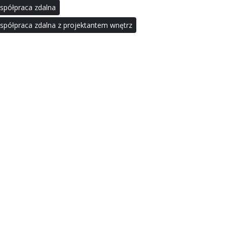
spółpraca zdalna
spółpraca zdalna z projektantem wnętrz