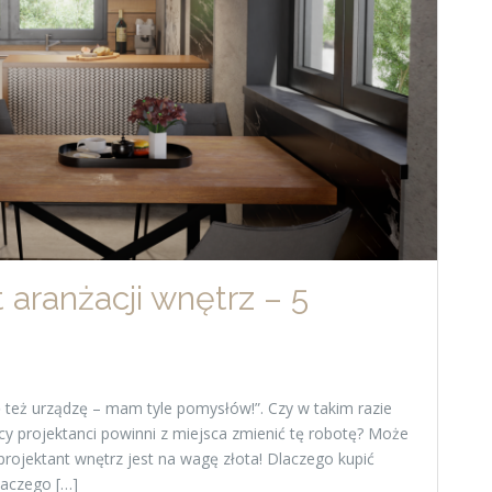
 aranżacji wnętrz – 5
ę też urządzę – mam tyle pomysłów!”. Czy w takim razie
cy projektanci powinni z miejsca zmienić tę robotę? Może
projektant wnętrz jest na wagę złota! Dlaczego kupić
laczego […]