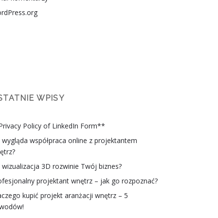
rdPress.org
STATNIE WPISY
Privacy Policy of LinkedIn Form**
k wygląda współpraca online z projektantem
ętrz?
k wizualizacja 3D rozwinie Twój biznes?
ofesjonalny projektant wnętrz – jak go rozpoznać?
aczego kupić projekt aranżacji wnętrz – 5
wodów!