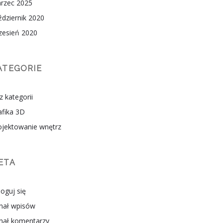
rzec 2025
ździernik 2020
zesień 2020
ATEGORIE
z kategorii
afika 3D
ojektowanie wnętrz
ETA
loguj się
nał wpisów
nał komentarzy