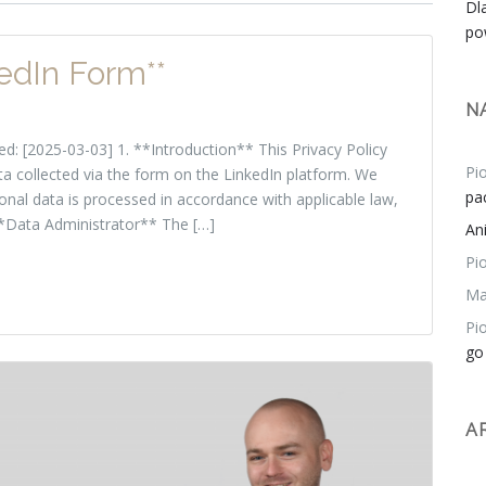
Dl
po
kedIn Form**
N
d: [2025-03-03] 1. **Introduction** This Privacy Policy
Pio
ta collected via the form on the LinkedIn platform. We
pa
onal data is processed in accordance with applicable law,
**Data Administrator** The […]
An
Pio
Ma
Pio
go
A