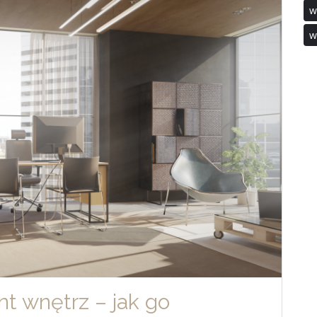
w
w
nt wnętrz – jak go