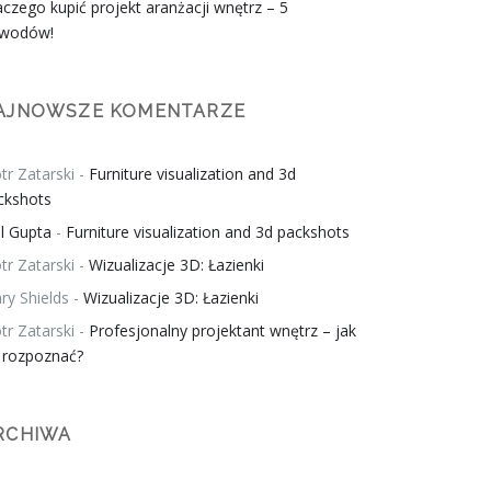
aczego kupić projekt aranżacji wnętrz – 5
wodów!
AJNOWSZE KOMENTARZE
tr Zatarski
-
Furniture visualization and 3d
ckshots
il Gupta
-
Furniture visualization and 3d packshots
tr Zatarski
-
Wizualizacje 3D: Łazienki
ry Shields
-
Wizualizacje 3D: Łazienki
tr Zatarski
-
Profesjonalny projektant wnętrz – jak
 rozpoznać?
RCHIWA