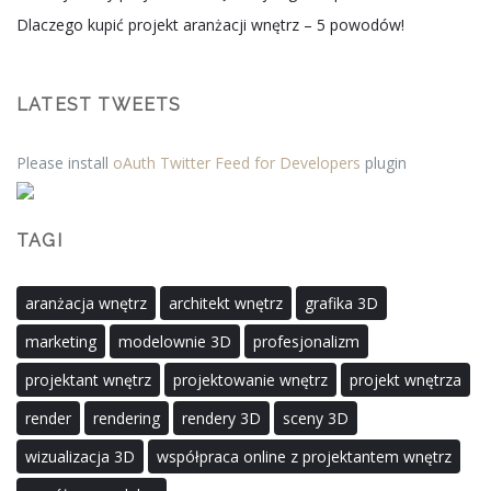
Dlaczego kupić projekt aranżacji wnętrz – 5 powodów!
LATEST TWEETS
Please install
oAuth Twitter Feed for Developers
plugin
TAGI
aranżacja wnętrz
architekt wnętrz
grafika 3D
marketing
modelownie 3D
profesjonalizm
projektant wnętrz
projektowanie wnętrz
projekt wnętrza
render
rendering
rendery 3D
sceny 3D
wizualizacja 3D
współpraca online z projektantem wnętrz