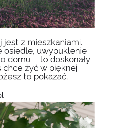
 jest z mieszkaniami.
 osiedle, uwypuklenie
eko domu – to doskonały
 chce żyć w pięknej
ożesz to pokazać.
pl