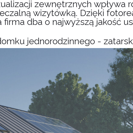
ualizacji zewnętrznych wpływa r
rzeczalną wizytówką. Dzięki foto
 firma dba o najwyższą jakość usł
 domku jednorodzinnego - zatarski