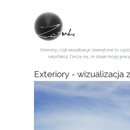
Exteriory, czyli wizualizacje zewnętrzne to częś
satysfakcji. Cieszę się, że dzięki mojej p
Exteriory - wizualizacja 