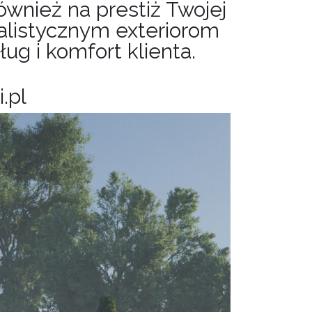
ównież na prestiż Twojej
realistycznym exteriorom
ug i komfort klienta.
.pl